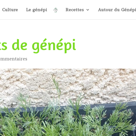
Culture
Le génépi
Recettes
Autour du Génép
ts de génépi
ommentaires