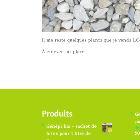
Il me reste quelques plants que je vends (1€
À enlever sur place
Produits
Gé
po
Génépi bio - sachet de
50
brins pour 1 litre de
N
s