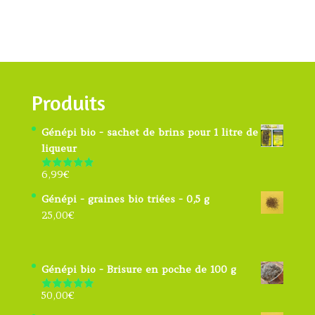
Produits
Génépi bio - sachet de brins pour 1 litre de
liqueur
6,99
€
Note
4.91
sur 5
Génépi - graines bio triées - 0,5 g
25,00
€
Génépi bio - Brisure en poche de 100 g
50,00
€
Note
5.00
sur 5