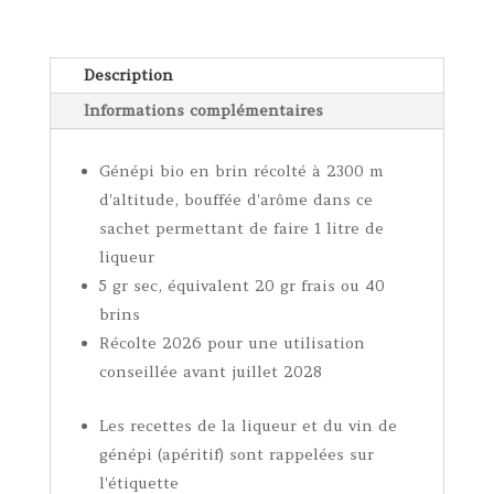
bio
-
sachet
Description
de
Informations complémentaires
brins
pour
1
Génépi bio en brin récolté à 2300 m
litre
d'altitude, bouffée d'arôme dans ce
de
sachet permettant de faire 1 litre de
liqueur
liqueur
5 gr sec, équivalent 20 gr frais ou 40
brins
Récolte 2026 pour une utilisation
conseillée avant juillet 2028
Les recettes de la liqueur et du vin de
génépi (apéritif) sont rappelées sur
l'étiquette