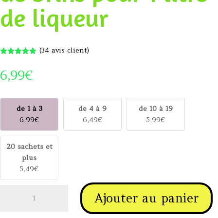
de liqueur
(
34
avis client)
Noté
4.91
sur 5
6,99
€
basé sur
notations
client
de 1 à 3
de 4 à 9
de 10 à 19
6,99
€
6,49
€
5,99
€
20 sachets et
plus
5,49
€
quantité
Ajouter au panier
de
Génépi