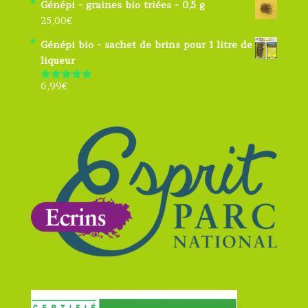
Génépi - graines bio triées - 0,5 g
25,00
€
Génépi bio - sachet de brins pour 1 litre de
liqueur
6,99
€
Note
4.91
sur 5