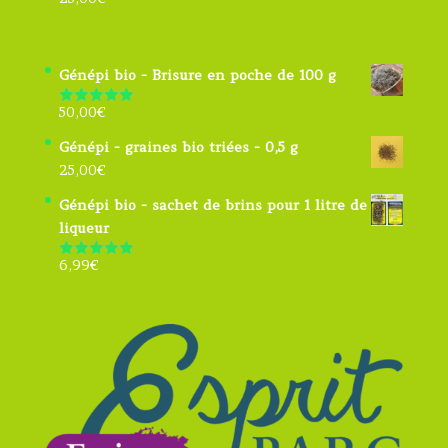
Génépi bio - Brisure en poche de 100 g
50,00
€
Note
5.00
sur 5
Génépi - graines bio triées - 0,5 g
25,00
€
Génépi bio - sachet de brins pour 1 litre de
liqueur
6,99
€
Note
4.91
sur 5