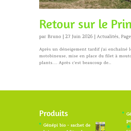
Retour sur le Pr
par
Bruno
|
27 Juin 2026
|
Actualités
,
Page
Après un déneigement tardif j’ai enchaîné l
motobineuse, mise en place du filet à mouto
plants…. Après c’est beaucoup de...
Produits
Gé
po
Génépi bio - sachet de