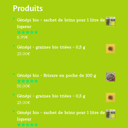
Produits
Génépi bio - sachet de brins pour 1 litre de
liqueur
6,99
€
Note
4.91
sur 5
Génépi - graines bio triées - 0,5 g
25,00
€
Génépi bio - Brisure en poche de 100 g
50,00
€
Note
5.00
sur 5
Génépi - graines bio triées - 0,5 g
25,00
€
Génépi bio - sachet de brins pour 1 litre de
liqueur