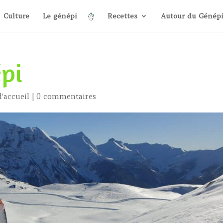
Culture
Le génépi
Recettes
Autour du Génép
épi
d'accueil
|
0 commentaires