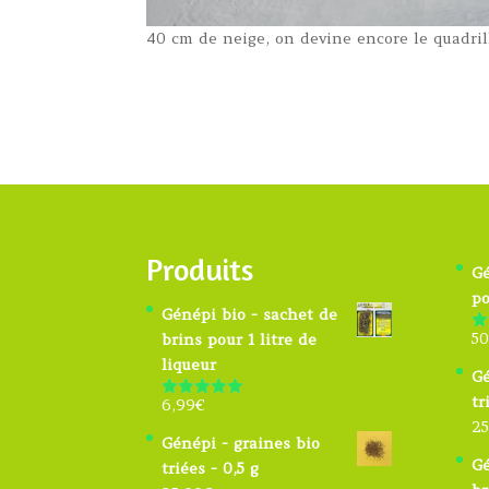
40 cm de neige, on devine encore le quadril
Produits
Gé
po
Génépi bio - sachet de
50
brins pour 1 litre de
N
s
liqueur
Gé
tr
6,99
€
Note
4.91
sur 5
25
Génépi - graines bio
Gé
triées - 0,5 g