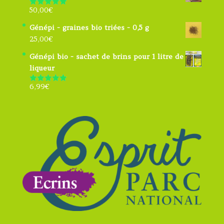
50,00
€
Note
5.00
sur 5
Génépi - graines bio triées - 0,5 g
25,00
€
Génépi bio - sachet de brins pour 1 litre de
liqueur
6,99
€
Note
4.91
sur 5