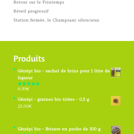
Retour sur le Printemps
Réveil progressif
Station fermée, le Champsaur silencieux
Produits
Génépi bio - sachet de brins pour 1 litre de
liqueur
6,99
€
Note
4.91
sur 5
Génépi - graines bio triées - 0,5 g
25,00
€
Génépi bio - Brisure en poche de 100 g