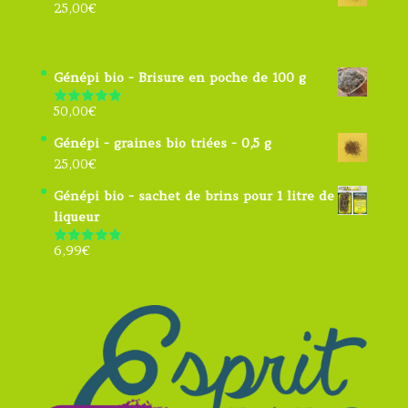
25,00
€
Génépi bio - Brisure en poche de 100 g
50,00
€
Note
5.00
sur 5
Génépi - graines bio triées - 0,5 g
25,00
€
Génépi bio - sachet de brins pour 1 litre de
liqueur
6,99
€
Note
4.91
sur 5