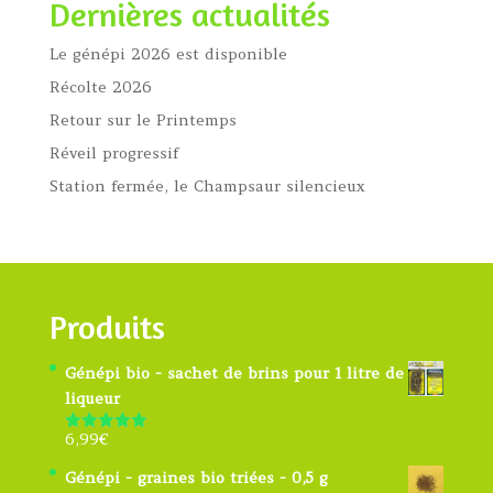
Dernières actualités
Le génépi 2026 est disponible
Récolte 2026
Retour sur le Printemps
Réveil progressif
Station fermée, le Champsaur silencieux
Produits
Génépi bio - sachet de brins pour 1 litre de
liqueur
6,99
€
Note
4.91
sur 5
Génépi - graines bio triées - 0,5 g