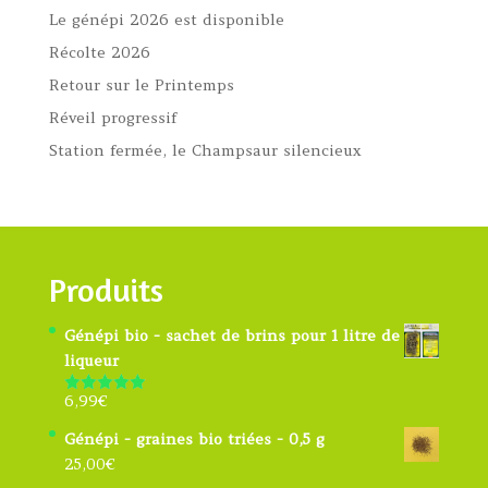
Le génépi 2026 est disponible
Récolte 2026
Retour sur le Printemps
Réveil progressif
Station fermée, le Champsaur silencieux
Produits
Génépi bio - sachet de brins pour 1 litre de
liqueur
6,99
€
Note
4.91
sur 5
Génépi - graines bio triées - 0,5 g
25,00
€