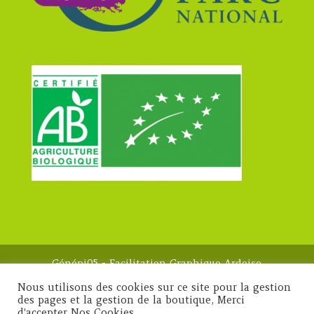
Génépi05 - Facilitation Graphique Ardoise
Magique 2023 -
Mentions légales
Nous utilisons des cookies sur ce site pour la gestion
des pages et la gestion de la boutique, Merci
d'accepter Nos Cookies.