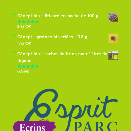
Génépi bio - Brisure en poche de 100 g
50,00
€
Note
5.00
sur 5
Génépi - graines bio triées - 0,5 g
25,00
€
Génépi bio - sachet de brins pour 1 litre de
liqueur
6,99
€
Note
4.91
sur 5