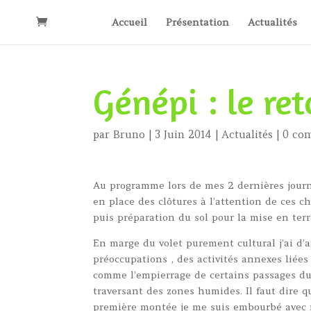
Accueil
Présentation
Actualités
Génépi : le re
par
Bruno
|
3 Juin 2014
|
Actualités
|
0 co
Au programme lors de mes 2 dernières journ
en place des clôtures à l’attention de ces c
puis préparation du sol pour la mise en terr
En marge du volet purement cultural j’ai d’a
préoccupations , des activités annexes liée
comme l’empierrage de certains passages d
traversant des zones humides. Il faut dire q
première montée je me suis embourbé avec