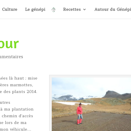
Culture
Le génépi
Recettes
Autour du Génép
tour
mmentaires
ées là haut : mise
hères marmottes,
e des plants 2014.
utres
s à ma plantation
u chemin d’accès
ue lors de ma
 mon véhicule…