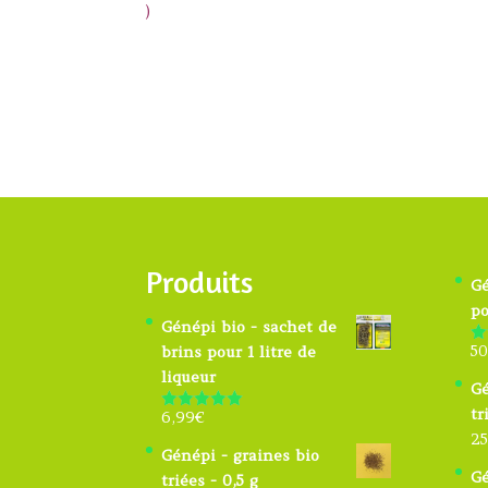
)
Produits
Gé
po
Génépi bio - sachet de
50
brins pour 1 litre de
N
s
liqueur
Gé
tr
6,99
€
Note
4.91
sur 5
25
Génépi - graines bio
Gé
triées - 0,5 g