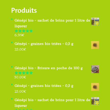
Produits
Génépi bio - sachet de brins pour 1 litre de
liqueur
6,99
€
Note
4.91
sur 5
Génépi - graines bio triées - 0,5 g
25,00
€
Génépi bio - Brisure en poche de 100 g
50,00
€
Note
5.00
sur 5
Génépi - graines bio triées - 0,5 g
25,00
€
Génépi bio - sachet de brins pour 1 litre de
liqueur