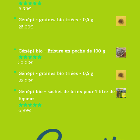
6,99
€
Note
4.91
sur 5
Génépi - graines bio triées - 0,5 g
25,00
€
Génépi bio - Brisure en poche de 100 g
50,00
€
Note
5.00
sur 5
Génépi - graines bio triées - 0,5 g
25,00
€
Génépi bio - sachet de brins pour 1 litre de
liqueur
6,99
€
Note
4.91
sur 5