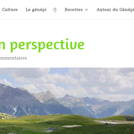
Culture
Le génépi
Recettes
Autour du Génép
en perspective
ommentaires