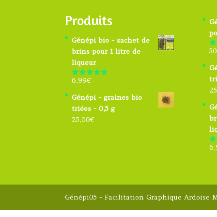
Produits
Gé
po
Génépi bio - sachet de
50
brins pour 1 litre de
N
s
liqueur
Gé
tr
6,99
€
Note
4.91
sur 5
25
Génépi - graines bio
Gé
triées - 0,5 g
br
25,00
€
li
6,
N
s
Génépi05 - Facilitation Graphique Ardoise 