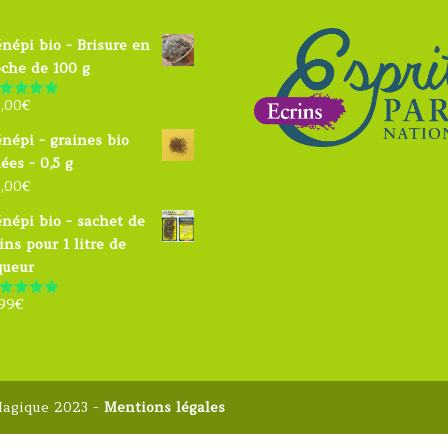
népi bio - Brisure en
che de 100 g
,00
€
ote
5.00
ur 5
népi - graines bio
iées - 0,5 g
,00
€
népi bio - sachet de
ins pour 1 litre de
queur
99
€
ote
4.91
ur 5
Magique 2023 -
Mentions légales