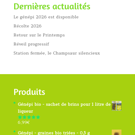
Dernières actualités
Le génépi 2026 est disponible
Récolte 2026
Retour sur le Printemps
Réveil progressif
Station fermée, le Champsaur silencieux
Produits
Génépi bio - sachet de brins pour 1 litre de
liqueur
6,99
€
Note
4.91
sur 5
Génépi - graines bio triées - 0,5 g