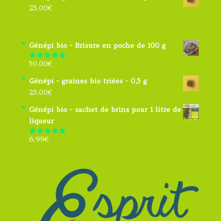
25,00
€
Génépi bio - Brisure en poche de 100 g
50,00
€
Note
5.00
sur 5
Génépi - graines bio triées - 0,5 g
25,00
€
Génépi bio - sachet de brins pour 1 litre de
liqueur
6,99
€
Note
4.91
sur 5