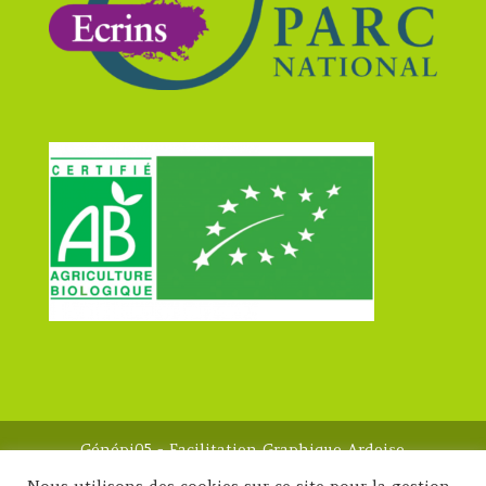
Génépi05 - Facilitation Graphique Ardoise
Magique 2023 -
Mentions légales