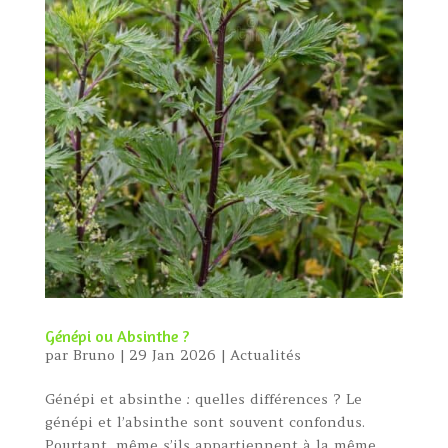
Génépi ou Absinthe ?
par
Bruno
|
29 Jan 2026
|
Actualités
Génépi et absinthe : quelles différences ? Le
génépi et l’absinthe sont souvent confondus.
Pourtant, même s’ils appartiennent à la même