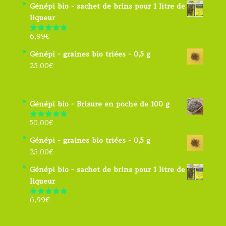
Génépi bio - sachet de brins pour 1 litre de
liqueur
6,99
€
Note
4.91
sur 5
Génépi - graines bio triées - 0,5 g
25,00
€
Génépi bio - Brisure en poche de 100 g
50,00
€
Note
5.00
sur 5
Génépi - graines bio triées - 0,5 g
25,00
€
Génépi bio - sachet de brins pour 1 litre de
liqueur
6,99
€
Note
4.91
sur 5