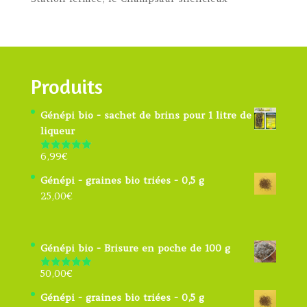
Produits
Génépi bio - sachet de brins pour 1 litre de
liqueur
6,99
€
Note
4.91
sur 5
Génépi - graines bio triées - 0,5 g
25,00
€
Génépi bio - Brisure en poche de 100 g
50,00
€
Note
5.00
sur 5
Génépi - graines bio triées - 0,5 g