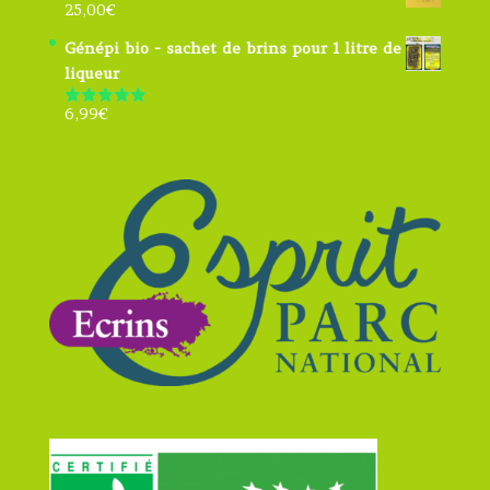
25,00
€
Génépi bio - sachet de brins pour 1 litre de
liqueur
6,99
€
Note
4.91
sur 5