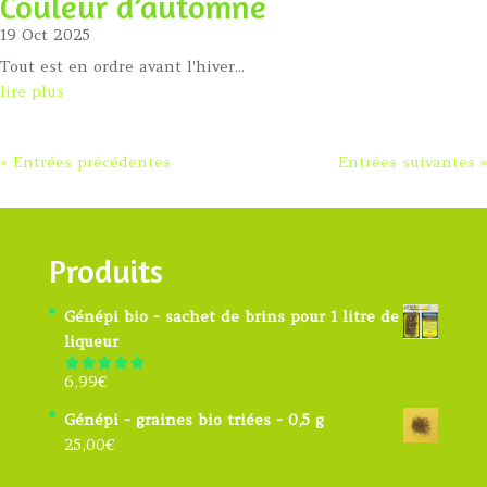
Couleur d’automne
19 Oct 2025
Tout est en ordre avant l'hiver...
lire plus
« Entrées précédentes
Entrées suivantes »
Produits
Génépi bio - sachet de brins pour 1 litre de
liqueur
6,99
€
Note
4.91
sur 5
Génépi - graines bio triées - 0,5 g
25,00
€