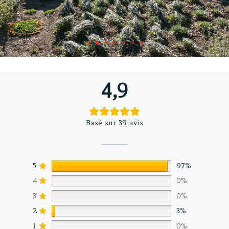
4,9
Basé sur 39 avis
5
97%
4
0%
3
0%
2
3%
1
0%