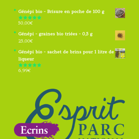
Génépi bio - Brisure en poche de 100 g
50,00
€
Note
5.00
sur 5
Génépi - graines bio triées - 0,5 g
25,00
€
Génépi bio - sachet de brins pour 1 litre de
liqueur
6,99
€
Note
4.91
sur 5