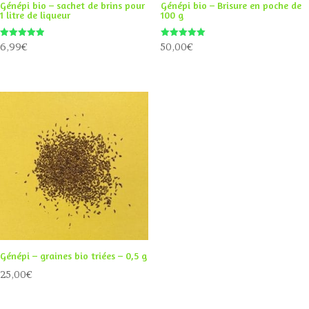
Génépi bio – sachet de brins pour
Génépi bio – Brisure en poche de
1 litre de liqueur
100 g
Note
Note
6,99
€
50,00
€
4.91
5.00
sur 5
sur 5
Génépi – graines bio triées – 0,5 g
25,00
€